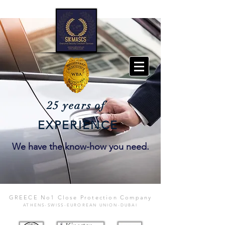
25 years of
EXPERIENCE
We have the know-how you need.
GREECE No1 Close Protection Company
ATHENS-SWISS-EUROREAN UNION-DUBAI